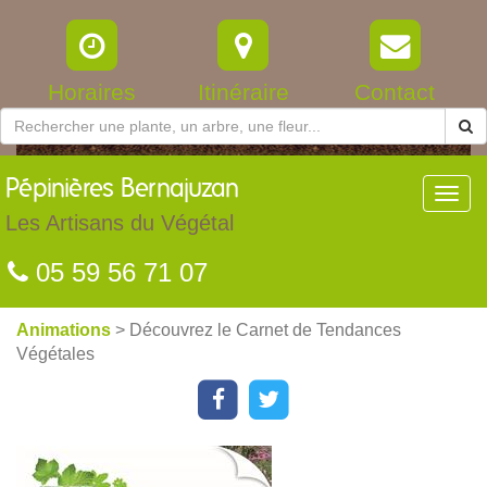
Horaires
Itinéraire
Contact
Pépinières
Bernajuzan
Toggl
navig
Les Artisans du Végétal
05 59 56 71 07
Animations
> Découvrez le Carnet de Tendances
Végétales