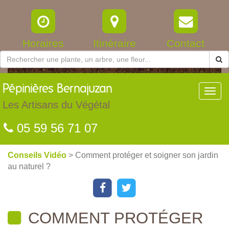
Horaires
Itinéraire
Contact
Pépinières
Bernajuzan
Toggl
navig
Les Artisans du Végétal
05 59 56 71 07
Conseils Vidéo
> Comment protéger et soigner son jardin
au naturel ?
COMMENT PROTÉGER