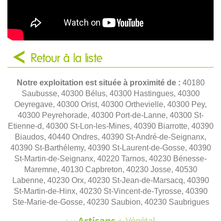
Retour à la liste
Notre exploitation est située à proximité de :
40180
Saubusse, 40300 Bélus, 40300 Hastingues, 40300
Oeyregave, 40300 Orist, 40300 Orthevielle, 40300 Pey,
40300 Peyrehorade, 40300 Port-de-Lanne, 40300 St-
Etienne-d, 40300 St-Lon-les-Mines, 40390 Biarrotte, 40390
Biaudos, 40440 Ondres, 40390 St-André-de-Seignanx,
40390 St-Barthélemy, 40390 St-Laurent-de-Gosse, 40390
St-Martin-de-Seignanx, 40220 Tarnos, 40230 Bénesse-
Maremne, 40130 Capbreton, 40230 Josse, 40530
Labenne, 40230 Orx, 40230 St-Jean-de-Marsacq, 40390
St-Martin-de-Hinx, 40230 St-Vincent-de-Tyrosse, 40390
Ste-Marie-de-Gosse, 40230 Saubion, 40230 Saubrigues