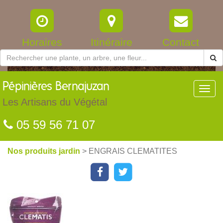
Horaires
Itinéraire
Contact
Pépinières
Bernajuzan
Toggl
navig
Les Artisans du Végétal
05 59 56 71 07
Nos produits jardin
> ENGRAIS CLEMATITES