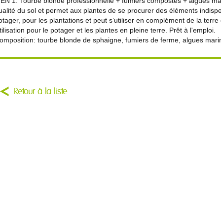
 EN 1: Tourbe blonde professionnelle + fumiers compostés + algues mar
ualité du sol et permet aux plantes de se procurer des éléments indispensab
otager, pour les plantations et peut s’utiliser en complément de la terre
tilisation pour le potager et les plantes en pleine terre. Prêt à l'emploi.
omposition: tourbe blonde de sphaigne, fumiers de ferme, algues mari
Retour à la liste