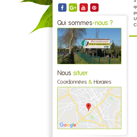
3
q
p
U
Qui sommes
-nous ?
C
Nous
situer
Coordonnées
&
Horaires