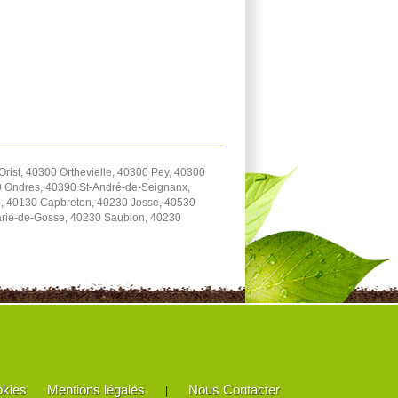
ist, 40300 Orthevielle, 40300 Pey, 40300
0 Ondres, 40390 St-André-de-Seignanx,
, 40130 Capbreton, 40230 Josse, 40530
arie-de-Gosse, 40230 Saubion, 40230
okies
Mentions légales
Nous Contacter
|