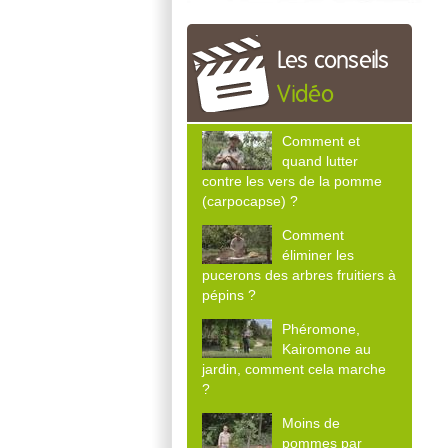
Les conseils
Vidéo
Comment et
quand lutter
contre les vers de la pomme
(carpocapse) ?
Comment
éliminer les
pucerons des arbres fruitiers à
pépins ?
Phéromone,
Kairomone au
jardin, comment cela marche
?
Moins de
pommes par