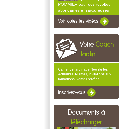
POMMIER pour des récoltes
abondantes et savoureuses
Voir toutes les vidéos
Votre
Coach
Jardin !
Cahier de jardinage Newsletter,
Actualités, Plantes, Invitations aux
formations, Ventes privées...
Inscrivez-vous
Documents à
télécharger