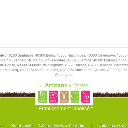
 de :
40180 Saubusse, 40300 Bélus, 40300 Hastingues, 40300 Oeyregave, 40300 Or
300 St-Etienne-d, 40300 St-Lon-les-Mines, 40390 Biarrotte, 40390 Biaudos, 4044
t-de-Gosse, 40390 St-Martin-de-Seignanx, 40220 Tarnos, 40230 Bénesse-Maremne
de-Marsacq, 40390 St-Martin-de-Hinx, 40230 St-Vincent-de-Tyrosse, 40390 Ste-M
Saubrigues
" Établissement labélisé "
s +
Notre Label
Coordonnées & horaires
Gestion des co
|