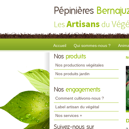
Pépinières
Bernaju
Artisans
Végé
Les
du
Accueil
Qui sommes-nous ?
Anima
Nos
produits
N
Nos productions végétales
Nos produits jardin
Nos
engagements
Comment cultivons-nous ?
Label artisan du végétal
Nos services +
D
Suivez-nous sur