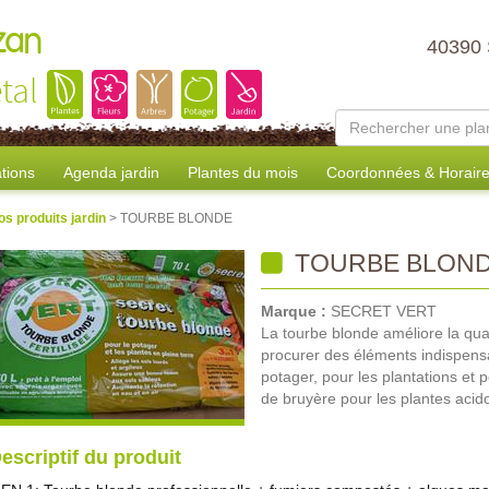
zan
40390
tal
tions
Agenda jardin
Plantes du mois
Coordonnées & Horair
os produits jardin
> TOURBE BLONDE
TOURBE BLON
Marque :
SECRET VERT
La tourbe blonde améliore la qua
procurer des éléments indispensable
potager, pour les plantations et p
de bruyère pour les plantes acido
escriptif du produit