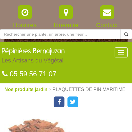
Horaires
Itinéraire
Contact
Pépinières
Bernajuzan
Toggl
navig
Les Artisans du Végétal
05 59 56 71 07
Nos produits jardin
> PLAQUETTES DE PIN MARITIME