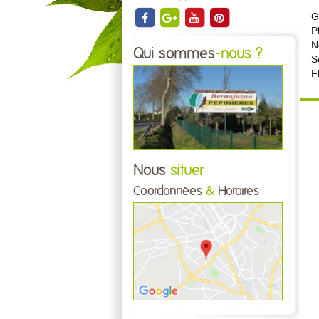
G
P
N
Qui sommes
-nous ?
S
F
Nous
situer
Coordonnées
&
Horaires