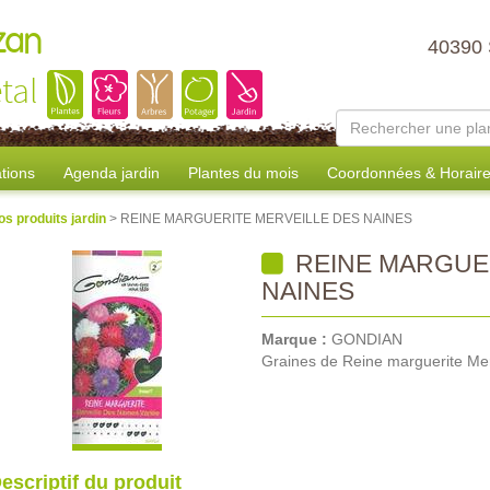
zan
40390
tal
tions
Agenda jardin
Plantes du mois
Coordonnées & Horair
os produits jardin
> REINE MARGUERITE MERVEILLE DES NAINES
REINE MARGUER
NAINES
Marque :
GONDIAN
Graines de Reine marguerite Mer
escriptif du produit