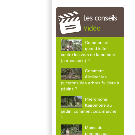
Les conseils
Vidéo
Comment et
quand lutter
contre les vers de la pomme
(carpocapse) ?
Comment
éliminer les
pucerons des arbres fruitiers à
pépins ?
Phéromone,
Kairomone au
jardin, comment cela marche
?
Moins de
pommes par