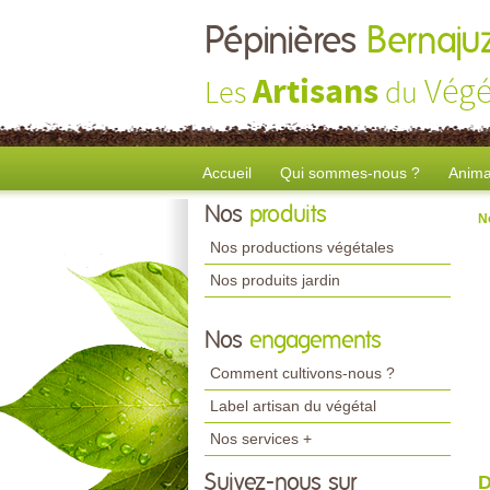
Pépinières
Bernaju
Artisans
Végé
Les
du
Accueil
Qui sommes-nous ?
Anima
Nos
produits
N
Nos productions végétales
Nos produits jardin
Nos
engagements
Comment cultivons-nous ?
Label artisan du végétal
Nos services +
Suivez-nous sur
D