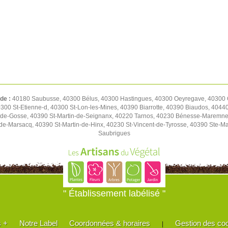
 de :
40180 Saubusse, 40300 Bélus, 40300 Hastingues, 40300 Oeyregave, 40300 Or
300 St-Etienne-d, 40300 St-Lon-les-Mines, 40390 Biarrotte, 40390 Biaudos, 4044
t-de-Gosse, 40390 St-Martin-de-Seignanx, 40220 Tarnos, 40230 Bénesse-Maremne
de-Marsacq, 40390 St-Martin-de-Hinx, 40230 St-Vincent-de-Tyrosse, 40390 Ste-M
Saubrigues
" Établissement labélisé "
s +
Notre Label
Coordonnées & horaires
Gestion des co
|