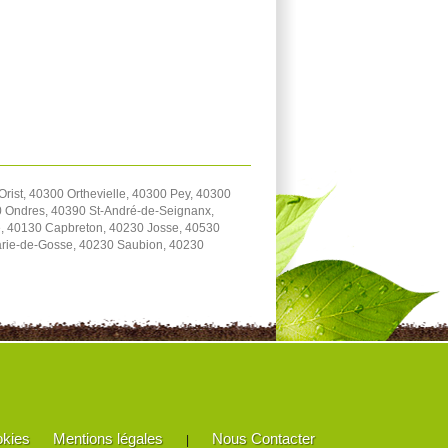
ist, 40300 Orthevielle, 40300 Pey, 40300
0 Ondres, 40390 St-André-de-Seignanx,
, 40130 Capbreton, 40230 Josse, 40530
arie-de-Gosse, 40230 Saubion, 40230
okies
Mentions légales
Nous Contacter
|