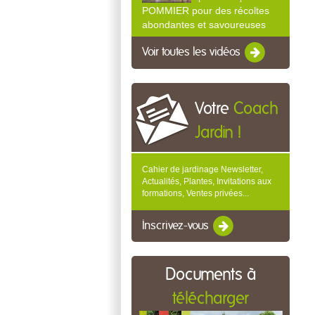
POMMIER pour des récoltes
abondantes et savoureuses
Voir toutes les vidéos
Votre
Coach
Jardin !
Cahier de jardinage Newsletter,
Actualités, Plantes, Invitations aux
formations, Ventes privées...
Inscrivez-vous
Documents à
télécharger