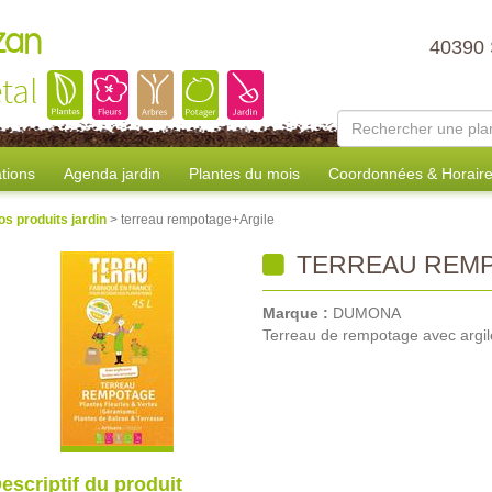
zan
40390
tal
tions
Agenda jardin
Plantes du mois
Coordonnées & Horair
os produits jardin
> terreau rempotage+Argile
TERREAU REMP
Marque :
DUMONA
Terreau de rempotage avec argil
escriptif du produit