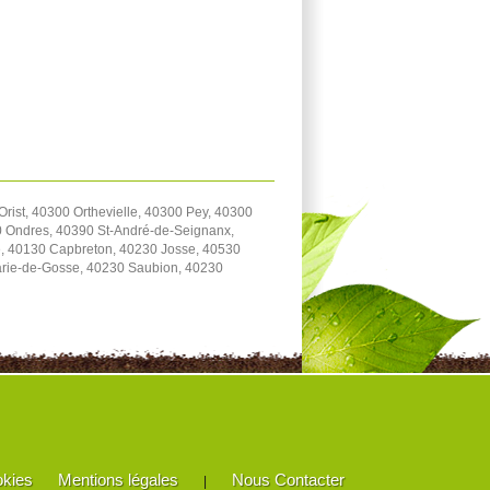
ist, 40300 Orthevielle, 40300 Pey, 40300
0 Ondres, 40390 St-André-de-Seignanx,
, 40130 Capbreton, 40230 Josse, 40530
arie-de-Gosse, 40230 Saubion, 40230
okies
Mentions légales
Nous Contacter
|