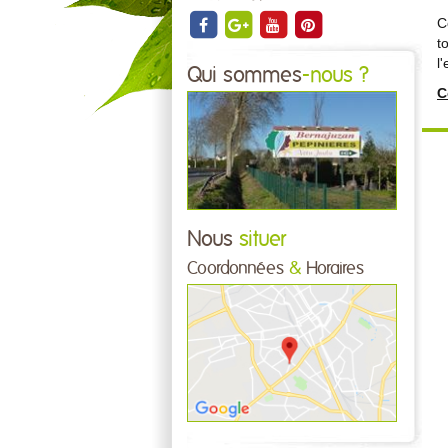
C
t
l
Qui sommes
-nous ?
C
Nous
situer
Coordonnées
&
Horaires