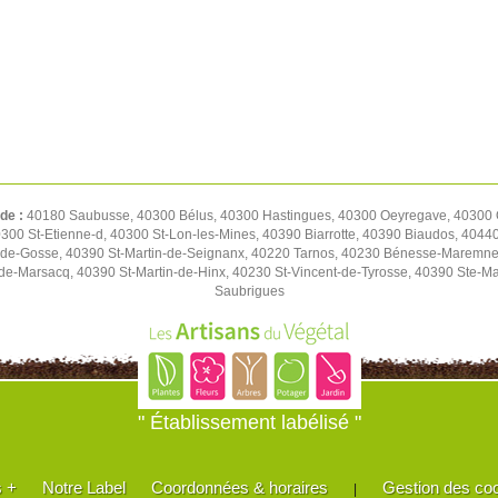
 de :
40180 Saubusse, 40300 Bélus, 40300 Hastingues, 40300 Oeyregave, 40300 Or
300 St-Etienne-d, 40300 St-Lon-les-Mines, 40390 Biarrotte, 40390 Biaudos, 4044
t-de-Gosse, 40390 St-Martin-de-Seignanx, 40220 Tarnos, 40230 Bénesse-Maremne
de-Marsacq, 40390 St-Martin-de-Hinx, 40230 St-Vincent-de-Tyrosse, 40390 Ste-M
Saubrigues
" Établissement labélisé "
s +
Notre Label
Coordonnées & horaires
Gestion des co
|