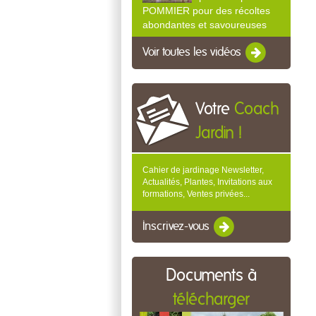
POMMIER pour des récoltes
abondantes et savoureuses
Voir toutes les vidéos
Votre
Coach
Jardin !
Cahier de jardinage Newsletter,
Actualités, Plantes, Invitations aux
formations, Ventes privées...
Inscrivez-vous
Documents à
télécharger