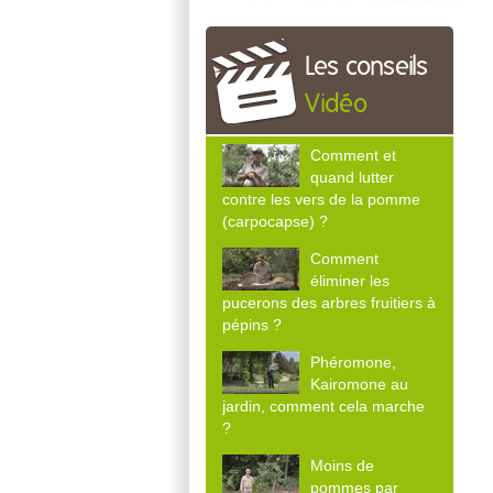
Les conseils
Vidéo
Comment et
quand lutter
contre les vers de la pomme
(carpocapse) ?
Comment
éliminer les
pucerons des arbres fruitiers à
pépins ?
Phéromone,
Kairomone au
jardin, comment cela marche
?
Moins de
pommes par