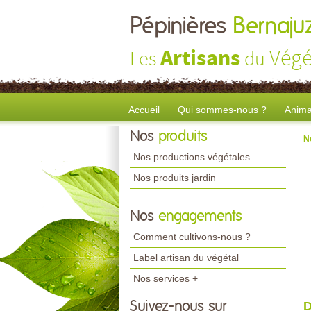
Pépinières
Bernaju
Artisans
Végé
Les
du
Accueil
Qui sommes-nous ?
Anima
Nos
produits
N
Nos productions végétales
Nos produits jardin
Nos
engagements
Comment cultivons-nous ?
Label artisan du végétal
Nos services +
Suivez-nous sur
D