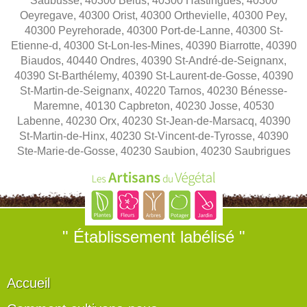
Saubusse, 40300 Bélus, 40300 Hastingues, 40300
Oeyregave, 40300 Orist, 40300 Orthevielle, 40300 Pey,
40300 Peyrehorade, 40300 Port-de-Lanne, 40300 St-
Etienne-d, 40300 St-Lon-les-Mines, 40390 Biarrotte, 40390
Biaudos, 40440 Ondres, 40390 St-André-de-Seignanx,
40390 St-Barthélemy, 40390 St-Laurent-de-Gosse, 40390
St-Martin-de-Seignanx, 40220 Tarnos, 40230 Bénesse-
Maremne, 40130 Capbreton, 40230 Josse, 40530
Labenne, 40230 Orx, 40230 St-Jean-de-Marsacq, 40390
St-Martin-de-Hinx, 40230 St-Vincent-de-Tyrosse, 40390
Ste-Marie-de-Gosse, 40230 Saubion, 40230 Saubrigues
" Établissement labélisé "
Accueil