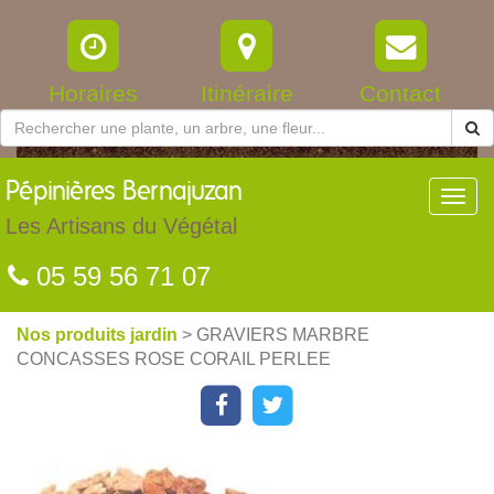
Horaires
Itinéraire
Contact
Pépinières
Bernajuzan
Toggl
navig
Les Artisans du Végétal
05 59 56 71 07
Nos produits jardin
> GRAVIERS MARBRE
CONCASSES ROSE CORAIL PERLEE