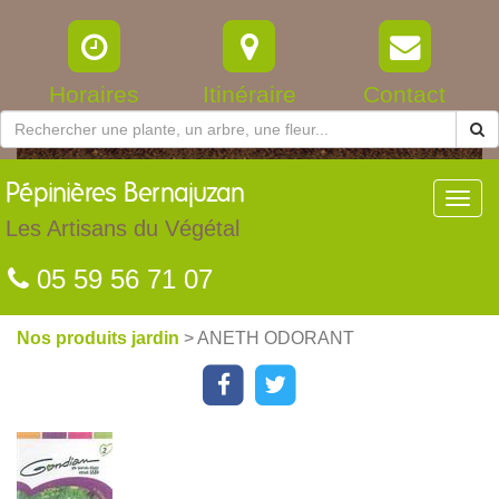
Horaires
Itinéraire
Contact
Pépinières
Bernajuzan
Toggl
navig
Les Artisans du Végétal
05 59 56 71 07
Nos produits jardin
> ANETH ODORANT