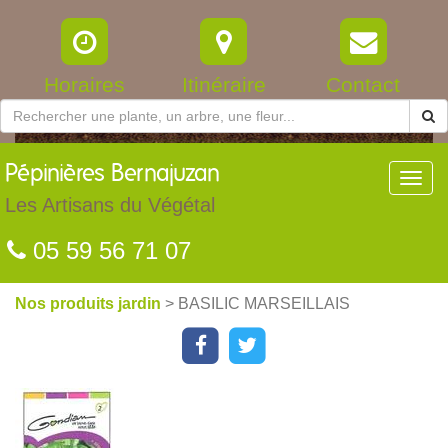
Horaires
Itinéraire
Contact
Pépinières
Bernajuzan
Toggl
navig
Les Artisans du Végétal
05 59 56 71 07
Nos produits jardin
> BASILIC MARSEILLAIS