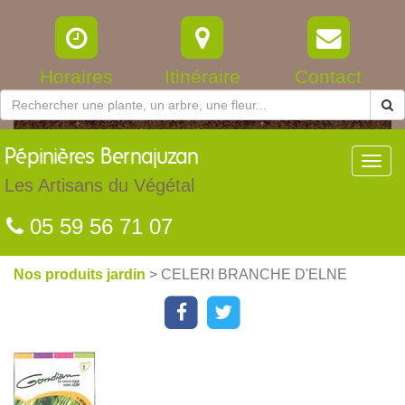
Horaires
Itinéraire
Contact
Pépinières
Bernajuzan
Toggl
navig
Les Artisans du Végétal
05 59 56 71 07
Nos produits jardin
> CELERI BRANCHE D'ELNE