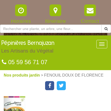
Horaires
Itinéraire
Contact
Pépinières
Bernajuzan
Toggl
navig
Les Artisans du Végétal
05 59 56 71 07
Nos produits jardin
> FENOUIL DOUX DE FLORENCE