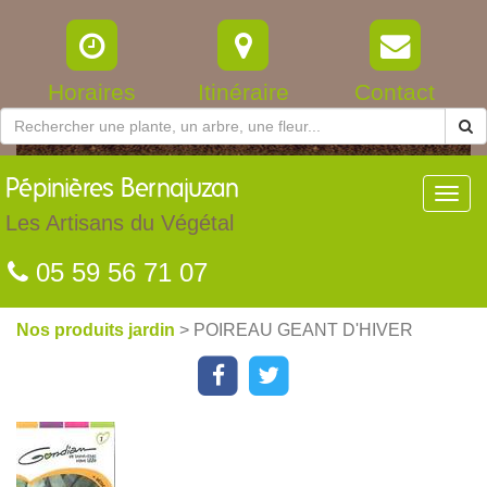
Horaires
Itinéraire
Contact
Pépinières
Bernajuzan
Toggl
navig
Les Artisans du Végétal
05 59 56 71 07
Nos produits jardin
> POIREAU GEANT D'HIVER