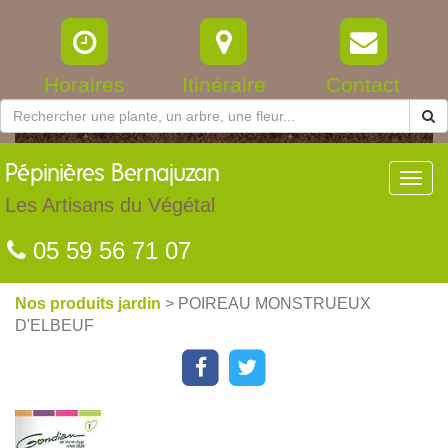
Horaires
Itinéraire
Contact
Pépinières
Bernajuzan
Toggl
navig
Les Artisans du Végétal
05 59 56 71 07
Nos produits jardin
> POIREAU MONSTRUEUX
D'ELBEUF