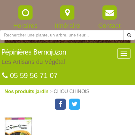
Horaires
Itinéraire
Contact
Pépinières
Bernajuzan
Toggl
navig
Les Artisans du Végétal
05 59 56 71 07
Nos produits jardin
> CHOU CHINOIS